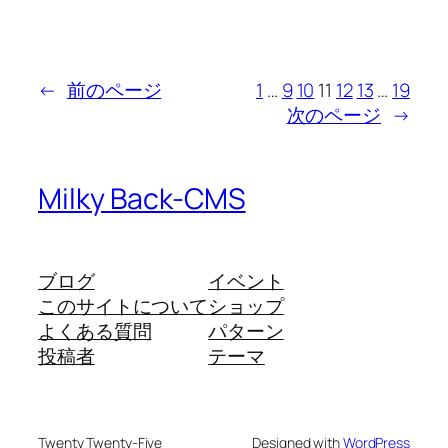
←
前のページ
1
…
9
10
11
12
13
…
19
次のページ
→
Milky Back-CMS
ブログ
イベント
このサイトについて
ショップ
よくある質問
パターン
投稿者
テーマ
Twenty Twenty-Five
Designed with
WordPress