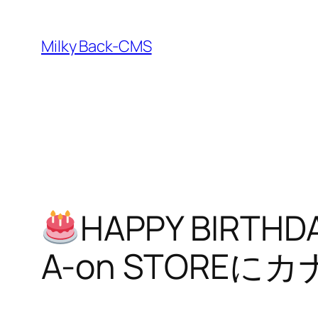
内
容
Milky Back-CMS
を
ス
キ
ッ
プ
HAPPY BIRTHD
A-on STOR