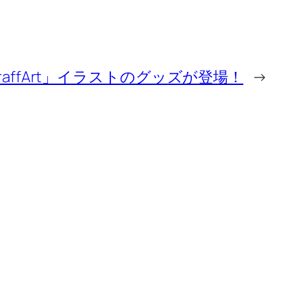
eに「GraffArt」イラストのグッズが登場！
→