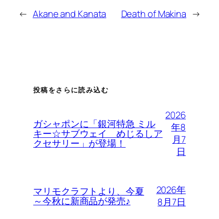
←
Akane and Kanata
Death of Makina
→
投稿をさらに読み込む
2026
ガシャポンに「銀河特急 ミル
年8
キー☆サブウェイ めじるしア
月7
クセサリー」が登場！
日
2026年
マリモクラフトより、今夏
～今秋に新商品が発売♪
8月7日