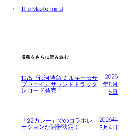
←
The Mastermind
投稿をさらに読み込む
2026
12/5『銀河特急 ミルキー☆サ
年8月
ブウェイ』サウンドトラック
レコード発売！
5日
2026年
「22カレー」でのコラボレ
ーションが開催決定！
8月4日