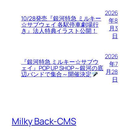
2026
10/28発売『銀河特急 ミルキー
年8
☆サブウェイ 各駅停車劇場行
月3
き』法人特典イラスト公開！
日
2026
『銀河特急 ミルキー☆サブウ
年7
ェイ』POP UP SHOP～銀河の底
月28
辺バンドで集合～開催決定
日
Milky Back-CMS