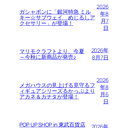
2026
ガシャポンに「銀河特急 ミル
年8
キー☆サブウェイ めじるしア
月7
クセサリー」が登場！
日
2026年
マリモクラフトより、今夏
～今秋に新商品が発売♪
8月7日
2026
メガハウスの見上げる見守るフ
年8
ィギュアシリーズるかっぷより
月6
アカネ＆カナタが登場！
日
POP UP SHOP in 東武百貨店
2026年