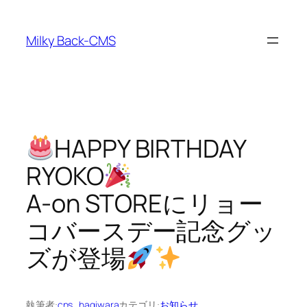
内
容
Milky Back-CMS
を
ス
キ
ッ
プ
HAPPY BIRTHDAY
RYOKO
A-on STOREにリョー
コバースデー記念グッ
ズが登場
執筆者:
cns_hagiwara
カテゴリ:
お知らせ