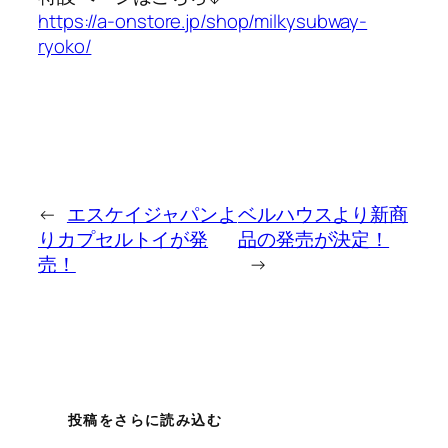
https://a-onstore.jp/shop/milkysubway-
ryoko/
←
エスケイジャパンよ
ベルハウスより新商
りカプセルトイが発
品の発売が決定！
売！
→
投稿をさらに読み込む