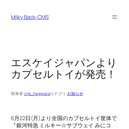
内
容
Milky Back-CMS
を
ス
キ
ッ
プ
エスケイジャパンより
カプセルトイが発売！
執筆者:
cns_hagiwara
カテゴリ:
お知らせ
6月22日(月)より全国のカプセルトイ筐体で
『銀河特急 ミルキー☆サブウェイ みにコ