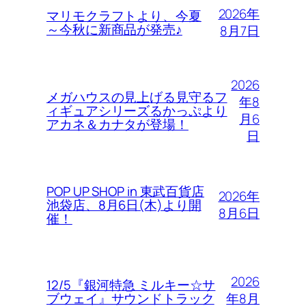
2026年
マリモクラフトより、今夏
～今秋に新商品が発売♪
8月7日
2026
メガハウスの見上げる見守るフ
年8
ィギュアシリーズるかっぷより
月6
アカネ＆カナタが登場！
日
POP UP SHOP in 東武百貨店
2026年
池袋店、8月6日(木)より開
8月6日
催！
2026
12/5『銀河特急 ミルキー☆サ
年8月
ブウェイ』サウンドトラック