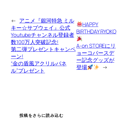
←
アニメ『銀河特急 ミル
HAPPY
キー☆サブウェイ』公式
BIRTHDAY RYOKO
Youtubeチャンネル登録者
数100万人突破記念!
A-on STOREにリ
第二弾プレゼントキャンペ
ョーコバースデ
ーン!
ー記念グッズが
“金の盾風アクリルパネ
登場
→
ル”プレゼント
投稿をさらに読み込む