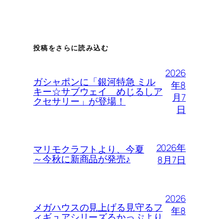
投稿をさらに読み込む
2026
ガシャポンに「銀河特急 ミル
年8
キー☆サブウェイ めじるしア
月7
クセサリー」が登場！
日
2026年
マリモクラフトより、今夏
～今秋に新商品が発売♪
8月7日
2026
メガハウスの見上げる見守るフ
年8
ィギュアシリーズるかっぷより