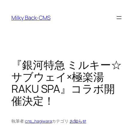
内
容
Milky Back-CMS
を
ス
キ
ッ
プ
『銀河特急 ミルキー☆
サブウェイ×極楽湯
RAKU SPA』コラボ開
催決定！
執筆者:
cns_hagiwara
カテゴリ:
お知らせ