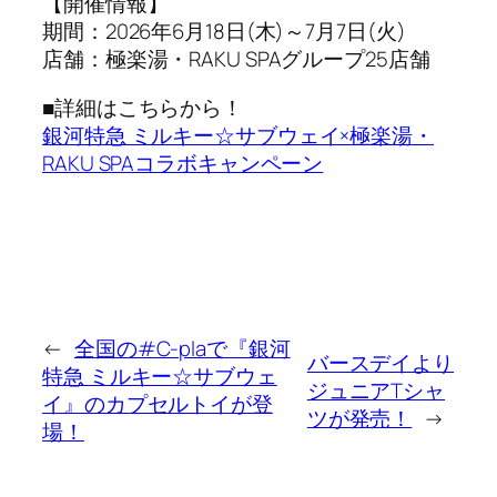
【開催情報】
期間：2026年6月18日(木)～7月7日(火)
店舗：極楽湯・RAKU SPAグループ25店舗
■詳細はこちらから！
銀河特急 ミルキー☆サブウェイ×極楽湯・
RAKU SPAコラボキャンペーン
←
全国の#C-plaで『銀河
バースデイより
特急 ミルキー☆サブウェ
ジュニアTシャ
イ』のカプセルトイが登
ツが発売！
→
場！