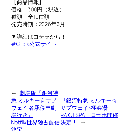
【商品情報】
価格：300円（税込）
種類：全10種類
発売時期：2026年6月
▼詳細はコチラから！
#C-pla公式サイト
←
劇場版『銀河特
急 ミルキー☆サブ
『銀河特急 ミルキー☆
ウェイ 各駅停車劇
サブウェイ×極楽湯
場行き』
RAKU SPA』コラボ開催
Netflix世界独占配信
決定！
→
決定！