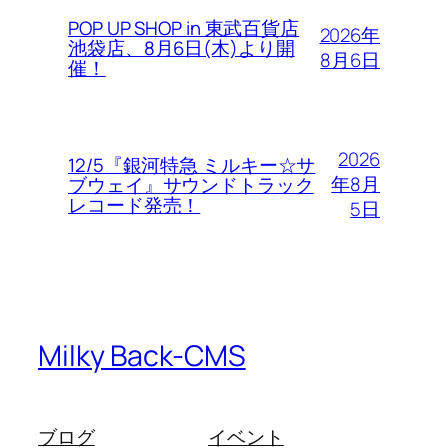
POP UP SHOP in 東武百貨店
2026年
池袋店、8月6日(木)より開
8月6日
催！
2026
12/5『銀河特急 ミルキー☆サ
年8月
ブウェイ』サウンドトラック
レコード発売！
5日
Milky Back-CMS
ブログ
イベント