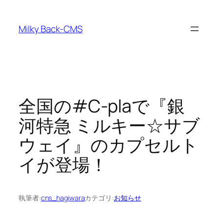
内
容
Milky Back-CMS
を
ス
キ
ッ
プ
全国の#C-plaで『銀
河特急 ミルキー☆サブ
ウェイ』のカプセルト
イが登場！
執筆者:
cns_hagiwara
カテゴリ:
お知らせ