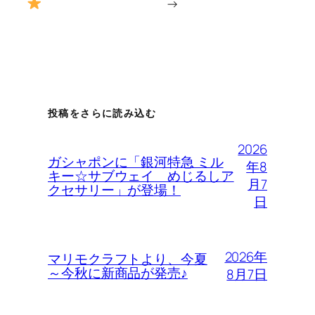
→
投稿をさらに読み込む
2026
ガシャポンに「銀河特急 ミル
年8
キー☆サブウェイ めじるしア
月7
クセサリー」が登場！
日
2026年
マリモクラフトより、今夏
～今秋に新商品が発売♪
8月7日