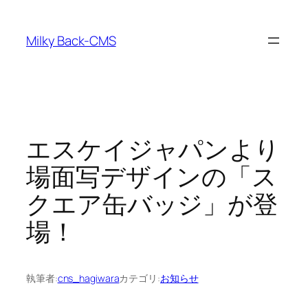
内
容
Milky Back-CMS
を
ス
キ
ッ
プ
エスケイジャパンより
場面写デザインの「ス
クエア缶バッジ」が登
場！
執筆者:
cns_hagiwara
カテゴリ:
お知らせ