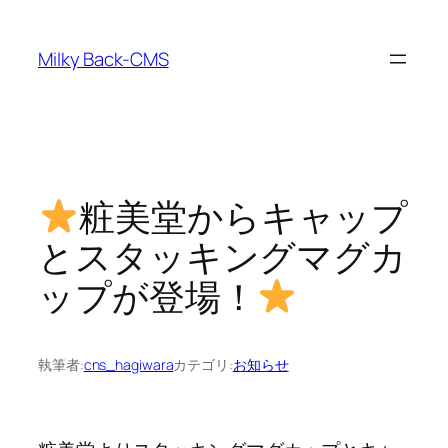
内
容
Milky Back-CMS
を
ス
キ
ッ
プ
粧美堂からキャップ
とスタッキングマグカ
ップが登場！
執筆者:
cns_hagiwara
カテゴリ:
お知らせ