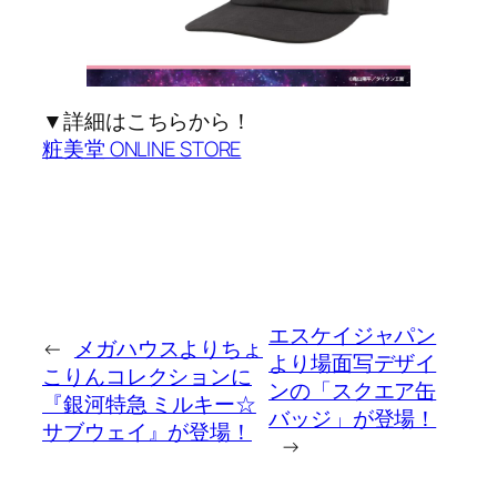
▼詳細はこちらから！
粧美堂 ONLINE STORE
エスケイジャパン
←
メガハウスよりちょ
より場面写デザイ
こりんコレクションに
ンの「スクエア缶
『銀河特急 ミルキー☆
バッジ」が登場！
サブウェイ』が登場！
→