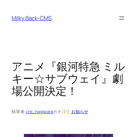
内
容
Milky Back-CMS
を
ス
キ
ッ
プ
アニメ『銀河特急 ミル
キー☆サブウェイ』劇
場公開決定！
執筆者:
cns_hagiwara
カテゴリ:
お知らせ