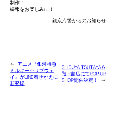
制作！
続報をお楽しみに！
銀京府警からのお知らせ
←
アニメ『銀河特急
SHIBUYA TSUTAYA 6
ミルキー☆サブウェ
階IP書店にてPOP UP
イ』がLINE着せかえに
SHOP開催決定！
→
新登場