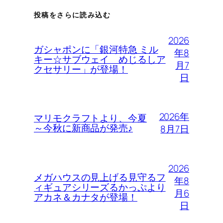
投稿をさらに読み込む
2026
ガシャポンに「銀河特急 ミル
年8
キー☆サブウェイ めじるしア
月7
クセサリー」が登場！
日
2026年
マリモクラフトより、今夏
～今秋に新商品が発売♪
8月7日
2026
メガハウスの見上げる見守るフ
年8
ィギュアシリーズるかっぷより
月6
アカネ＆カナタが登場！
日