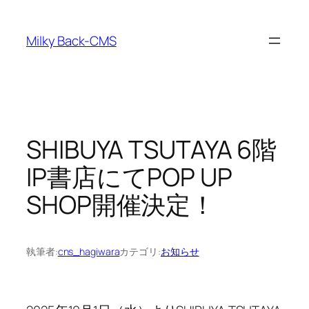
内
容
Milky Back-CMS
を
ス
キ
ッ
プ
SHIBUYA TSUTAYA 6階
IP書店にてPOP UP
SHOP開催決定！
執筆者:
cns_hagiwara
カテゴリ:
お知らせ