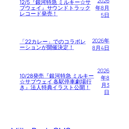
2026
12/5『銀河特急 ミルキー☆サ
年8月
ブウェイ』サウンドトラック
レコード発売！
5日
2026年
「22カレー」でのコラボレ
ーションが開催決定！
8月4日
2026
10/28発売『銀河特急 ミルキー
年8
☆サブウェイ 各駅停車劇場行
月3
き』法人特典イラスト公開！
日