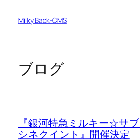
内
容
Milky Back-CMS
を
ス
キ
ッ
ブログ
プ
『銀河特急ミルキー☆サブウ
シネクイント』開催決定