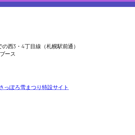
での西3・4丁目線（札幌駅前通）
ェブース
6さっぽろ雪まつり特設サイト