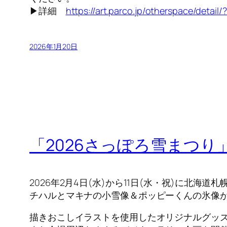
▶詳細
https://art.parco.jp/otherspace/detail/
2026年1月20日
「2026さっぽろ雪まつ
2026年2月4日(水)から11日(水・祝)に北海
チハルとマキナの小雪像＆ポッピーくんの氷像
描きおこしイラストを使用したオリジナルグッ