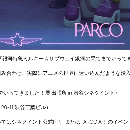
会『銀河特急ミルキー☆サブウェイ銀河の果てまでいって
組み合わせ、実際にアニメの世界に迷い込んだような没
いってきました！展 出張所 in 渋谷シネクイント〉
-11 渋谷三葉ビル）
はシネクイント公式HP、またはPARCO ARTのイ