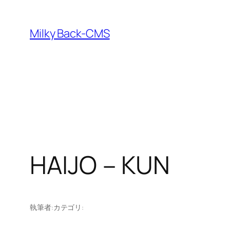
内
容
Milky Back-CMS
を
ス
キ
ッ
プ
HAIJO－KUN
執筆者:
カテゴリ: