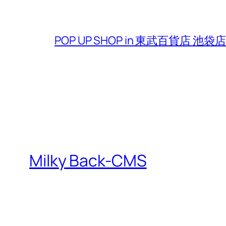
POP UP SHOP in 東武百貨店 
Milky Back-CMS