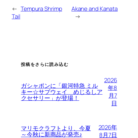
←
Tempura Shrimp
Akane and Kanata
Tail
→
投稿をさらに読み込む
2026
ガシャポンに「銀河特急 ミル
年8
キー☆サブウェイ めじるしア
月7
クセサリー」が登場！
日
2026年
マリモクラフトより、今夏
～今秋に新商品が発売♪
8月7日