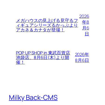
2026
メガハウスの見上げる見守るフ
年8
ィギュアシリーズるかっぷより
月6
アカネ＆カナタが登場！
日
POP UP SHOP in 東武百貨店
2026年
池袋店、8月6日(木)より開
8月6日
催！
Milky Back-CMS