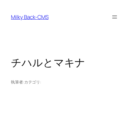
内
容
Milky Back-CMS
を
ス
キ
ッ
プ
チハルとマキナ
執筆者:
カテゴリ: