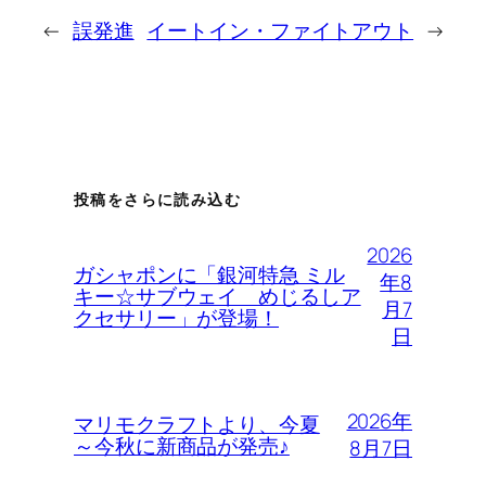
←
誤発進
イートイン・ファイトアウト
→
投稿をさらに読み込む
2026
ガシャポンに「銀河特急 ミル
年8
キー☆サブウェイ めじるしア
月7
クセサリー」が登場！
日
2026年
マリモクラフトより、今夏
～今秋に新商品が発売♪
8月7日