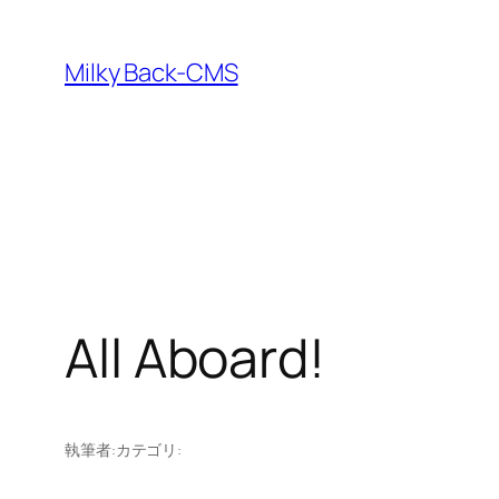
内
容
Milky Back-CMS
を
ス
キ
ッ
プ
All Aboard!
執筆者:
カテゴリ: