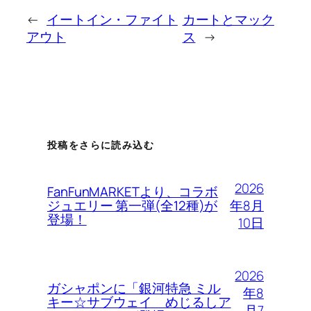
←
イートイン・ファイト
カートとマック
アウト
ス
→
投稿をさらに読み込む
2026
FanFunMARKETより、コラボ
年8月
ジュエリー 第一弾(全12種)が
登場！
10日
2026
ガシャポンに「銀河特急 ミル
年8
キー☆サブウェイ めじるしア
月7