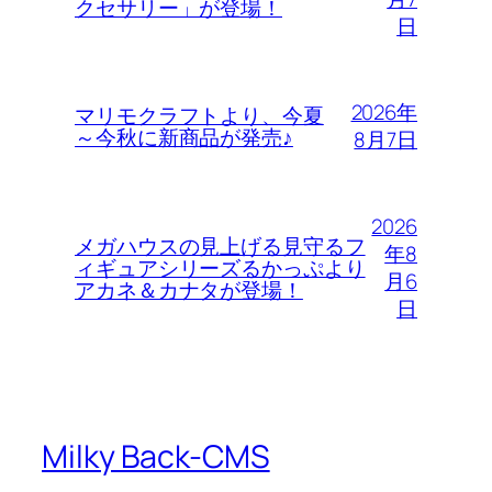
クセサリー」が登場！
日
2026年
マリモクラフトより、今夏
～今秋に新商品が発売♪
8月7日
2026
メガハウスの見上げる見守るフ
年8
ィギュアシリーズるかっぷより
月6
アカネ＆カナタが登場！
日
Milky Back-CMS