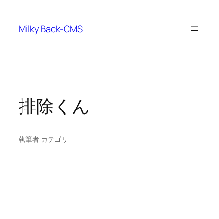
内
容
Milky Back-CMS
を
ス
キ
ッ
プ
排除くん
執筆者:
カテゴリ: