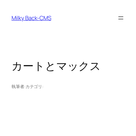
内
容
Milky Back-CMS
を
ス
キ
ッ
プ
カートとマックス
執筆者:
カテゴリ: