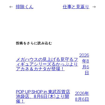
←
排除くん
仕事と見返り
→
投稿をさらに読み込む
2026
メガハウスの見上げる見守るフ
年8
ィギュアシリーズるかっぷより
月6
アカネ＆カナタが登場！
日
POP UP SHOP in 東武百貨店
2026年
池袋店、8月6日(木)より開
8月6日
催！