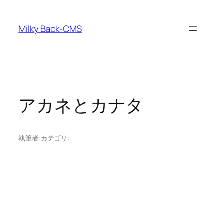
内
容
Milky Back-CMS
を
ス
キ
ッ
プ
アカネとカナタ
執筆者:
カテゴリ: