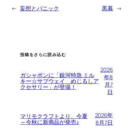
←
妄想とパニック
黒幕
→
投稿をさらに読み込む
2026
ガシャポンに「銀河特急 ミル
年8
キー☆サブウェイ めじるしア
月7
クセサリー」が登場！
日
2026年
マリモクラフトより、今夏
～今秋に新商品が発売♪
8月7日