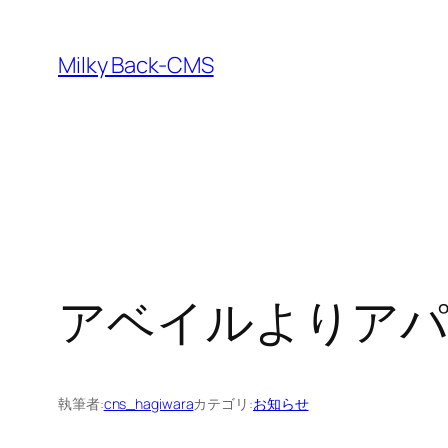
内
容
Milky Back-CMS
を
ス
キ
ッ
プ
アベイルよりアパ
執筆者:
cns_hagiwara
カテゴリ:
お知らせ