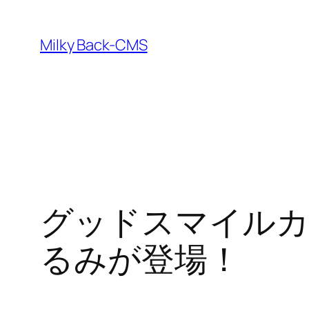
内
容
Milky Back-CMS
を
ス
キ
ッ
プ
グッドスマイル
るみが登場！