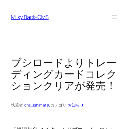
内
容
Milky Back-CMS
を
ス
キ
ッ
プ
ブシロードよりトレー
ディングカードコレク
ションクリアが発売！
執筆者:
cns_ishimatsu
カテゴリ:
お知らせ