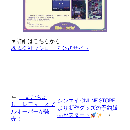
▼詳細はこちらから
株式会社ブシロード 公式サイト
←
しまむらよ
シンエイ ONLINE STORE
り、レディースプ
より新作グッズの予約販
ルオーバーが発
売がスタート
→
売！