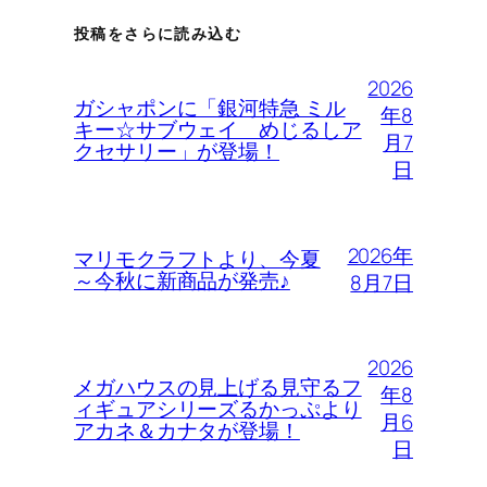
投稿をさらに読み込む
2026
ガシャポンに「銀河特急 ミル
年8
キー☆サブウェイ めじるしア
月7
クセサリー」が登場！
日
2026年
マリモクラフトより、今夏
～今秋に新商品が発売♪
8月7日
2026
メガハウスの見上げる見守るフ
年8
ィギュアシリーズるかっぷより
月6
アカネ＆カナタが登場！
日