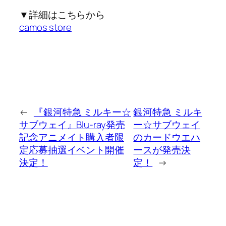
▼詳細はこちらから
camos store
←
『銀河特急 ミルキー☆
銀河特急 ミルキ
サブウェイ』Blu-ray発売
ー☆サブウェイ
記念アニメイト購入者限
のカードウエハ
定応募抽選イベント開催
ースが発売決
決定！
定！
→