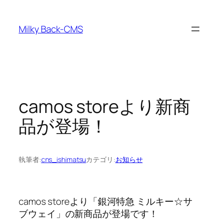
内
容
Milky Back-CMS
を
ス
キ
ッ
プ
camos storeより新商
品が登場！
執筆者:
cns_ishimatsu
カテゴリ:
お知らせ
camos storeより「銀河特急 ミルキー☆サ
ブウェイ」の新商品が登場です！