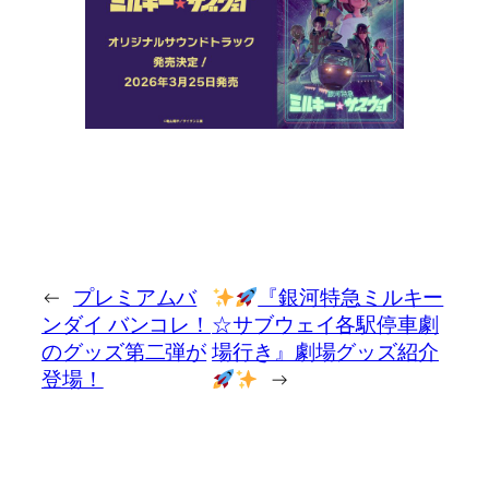
←
プレミアムバ
『銀河特急ミルキー
ンダイ バンコレ！
☆サブウェイ各駅停車劇
のグッズ第二弾が
場行き』劇場グッズ紹介
登場！
→