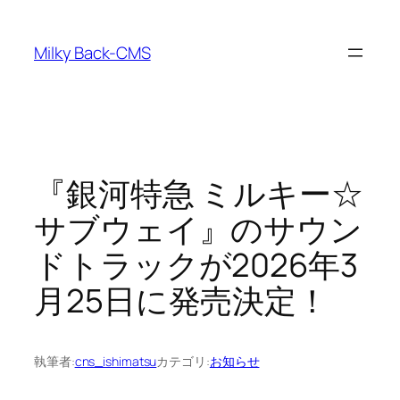
内
容
Milky Back-CMS
を
ス
キ
ッ
プ
『銀河特急 ミルキー☆
サブウェイ』のサウン
ドトラックが2026年3
月25日に発売決定！
執筆者:
cns_ishimatsu
カテゴリ:
お知らせ