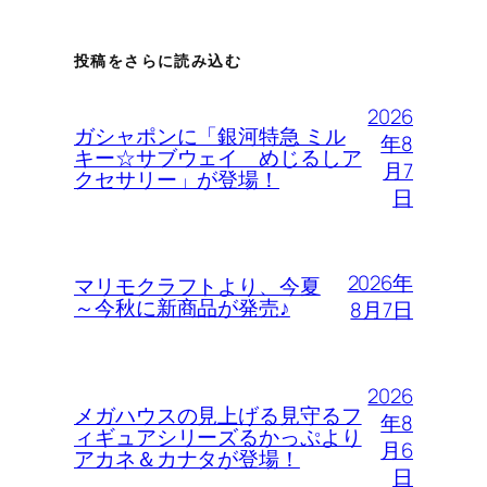
投稿をさらに読み込む
2026
ガシャポンに「銀河特急 ミル
年8
キー☆サブウェイ めじるしア
月7
クセサリー」が登場！
日
2026年
マリモクラフトより、今夏
～今秋に新商品が発売♪
8月7日
2026
メガハウスの見上げる見守るフ
年8
ィギュアシリーズるかっぷより
月6
アカネ＆カナタが登場！
日