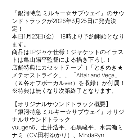
『銀河特急 ミルキー☆サブウェイ』のサウ
ンドトラックが2026年3月25日に発売決
定！
本日1月23日(金) 18時より予約開始となり
ます。
商品はLPジャケ仕様！ジャケットのイラス
トは亀山陽平監督による描き下ろし！
店舗特典にカセットテープ（「ときめき★
メテオストライク」、「Altair and Vega」
（＆各オフボーカルver）を収録）が付属！
※特典は無くなり次第終了となります。
【オリジナルサウンドトラック概要】
『銀河特急 ミルキー☆サブウェイ』オリジ
ナルサウンドトラック
yuugen6、土井浩平、石黒峻平、水無瀬ミ
ナミ（CV.田村ゆかり）、MindaRyn