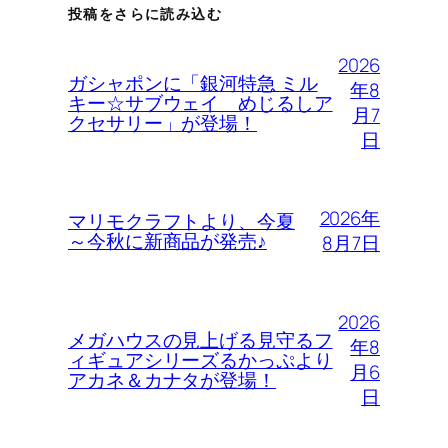
投稿をさらに読み込む
2026
ガシャポンに「銀河特急 ミル
年8
キー☆サブウェイ めじるしア
月7
クセサリー」が登場！
日
2026年
マリモクラフトより、今夏
～今秋に新商品が発売♪
8月7日
2026
メガハウスの見上げる見守るフ
年8
ィギュアシリーズるかっぷより
月6
アカネ＆カナタが登場！
日