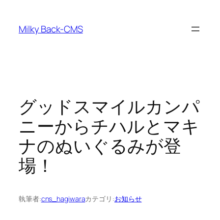
内
容
Milky Back-CMS
を
ス
キ
ッ
プ
グッドスマイルカンパ
ニーからチハルとマキ
ナのぬいぐるみが登
場！
執筆者:
cns_hagiwara
カテゴリ:
お知らせ