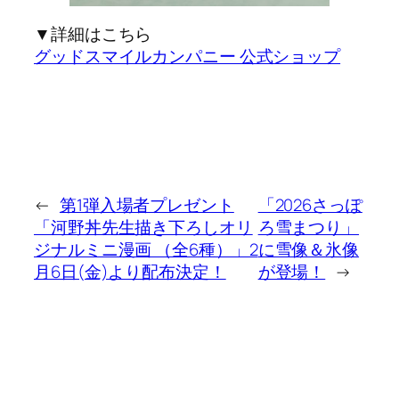
▼詳細はこちら
グッドスマイルカンパニー 公式ショップ
←
第1弾入場者プレゼント
「2026さっぽ
「河野丼先生描き下ろしオリ
ろ雪まつり」
ジナルミニ漫画 （全6種）」2
に雪像＆氷像
月6日(金)より配布決定！
が登場！
→