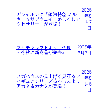
2026
ガシャポンに「銀河特急 ミル
年8
キー☆サブウェイ めじるしア
月7
クセサリー」が登場！
日
2026年
マリモクラフトより、今夏
～今秋に新商品が発売♪
8月7日
2026
メガハウスの見上げる見守るフ
年8
ィギュアシリーズるかっぷより
月6
アカネ＆カナタが登場！
日