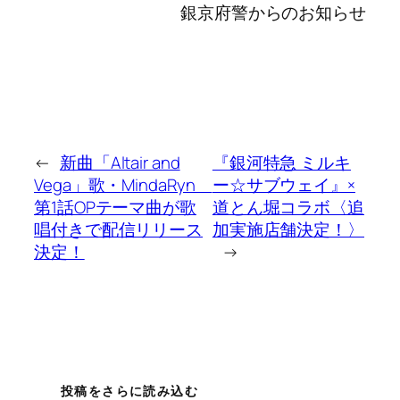
銀京府警からのお知らせ
←
新曲「Altair and
『銀河特急 ミルキ
Vega」歌・MindaRyn
ー☆サブウェイ』×
第1話OPテーマ曲が歌
道とん堀コラボ〈追
唱付きで配信リリース
加実施店舗決定！〉
決定！
→
投稿をさらに読み込む