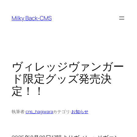
内
容
Milky Back-CMS
を
ス
キ
ッ
プ
ヴィレッジヴァンガー
ド限定グッズ発売決
定！！
執筆者:
cns_hagiwara
カテゴリ:
お知らせ