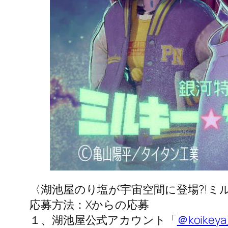
〈湖池屋のり塩が宇宙空間に登場?!
応募方法：Xからの応募
１、湖池屋公式アカウント「
＠koikeya