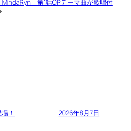
a」歌・MindaRyn 第1話OPテーマ曲が歌唱付
→
登場！
2026年8月7日