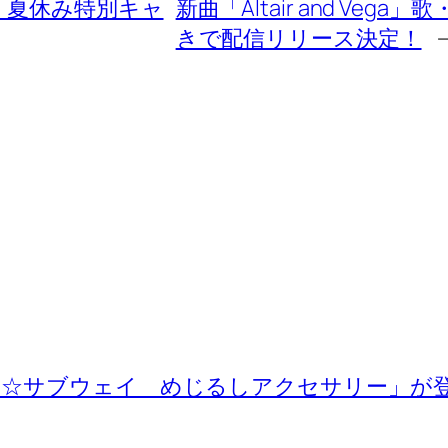
』夏休み特別キャ
新曲「Altair and Veg
きで配信リリース決定！
ー☆サブウェイ めじるしアクセサリー」が