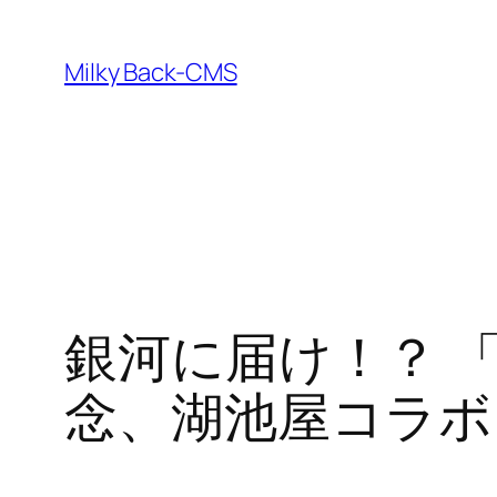
内
容
Milky Back-CMS
を
ス
キ
ッ
プ
銀河に届け！？ 「
念、湖池屋コラボ